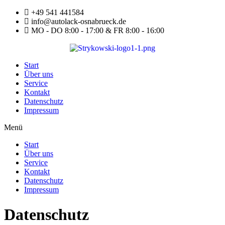
Zum
+49 541 441584
Inhalt
info@autolack-osnabrueck.de
springen
MO - DO 8:00 - 17:00 & FR 8:00 - 16:00
Start
Über uns
Service
Kontakt
Datenschutz
Impressum
Menü
Start
Über uns
Service
Kontakt
Datenschutz
Impressum
Datenschutz